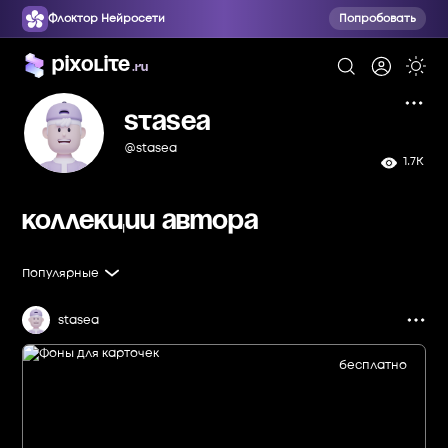
Флоктор Нейросети
Попробовать
Pixolite
.ru
Stasea
@stasea
1.7K
Коллекции автора
Популярные
stasea
бесплатно